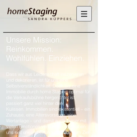
Unsere Mission:
Reinkommen.
Wohlfühlen. Einziehen.
Dass wir aus Leidenschaft inszenieren
und dekorieren, ist für uns eine
Selbstverständlichkeit. Doch bis eine
Immobilie durch home Staging optimal für
die Verkaufsbühne hergerichtet ist,
passiert ganz viel hinter den
Kulissen. Immobilien sind existentiell – ein
Zuhause, eine Altersvorsorge, eine
Wertanlage – und damit auch immer mit
vielen Emotionen verbunden. Wir haben
uns seit unserer Gründung 2007 zum Ziel