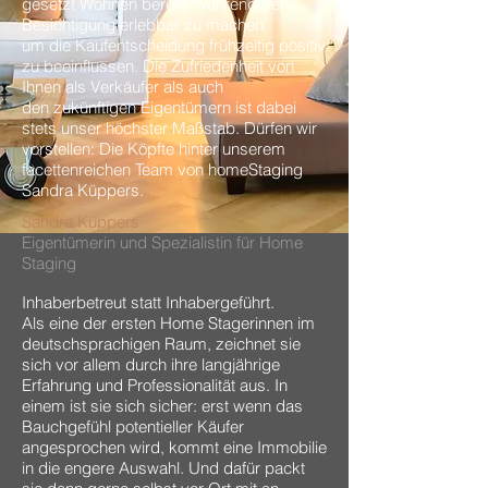
gesetzt Wohnen bereits während der
Besichtigung erlebbar zu machen
um die Kaufentscheidung frühzeitig positiv
zu beeinflussen. Die Zufriedenheit von
Ihnen als Verkäufer als auch
den zukünftigen Eigentümern ist dabei
stets unser höchster Maßstab. Dürfen wir
vorstellen: Die Köpfte hinter unserem
facettenreichen Team von homeStaging
Sandra Küppers.
Sandra Küppers
Eigentümerin und Spezialistin für Home
Staging
Inhaberbetreut statt Inhabergeführt.
Als eine der ersten Home Stagerinnen im
deutschsprachigen Raum, zeichnet sie
sich vor allem durch ihre langjährige
Erfahrung und Professionalität aus. In
einem ist sie sich sicher: erst wenn das
Bauchgefühl potentieller Käufer
angesprochen wird, kommt eine Immobilie
in die engere Auswahl. Und dafür packt