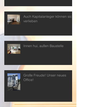
Auch Kapitalanleger können sich
verlieben
Innen hui, außen Baustelle
Große Freude! Unser neues
Office!