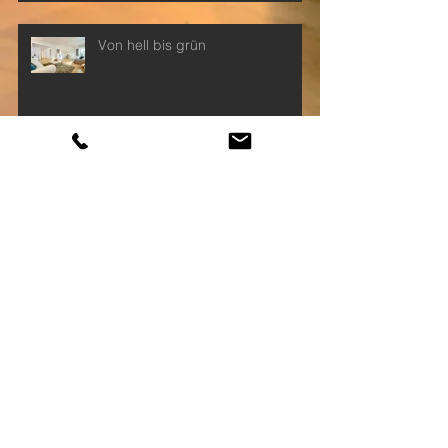
Von hell bis grün
Klein aber OHO
Zeig her deine Räume
Style Guide 2015