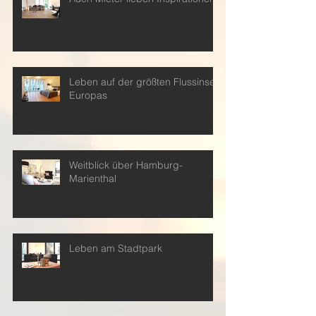
Leben auf der größten Flussinsel
Europas
Weitblick über Hamburg-
Marienthal
Leben am Stadtpark