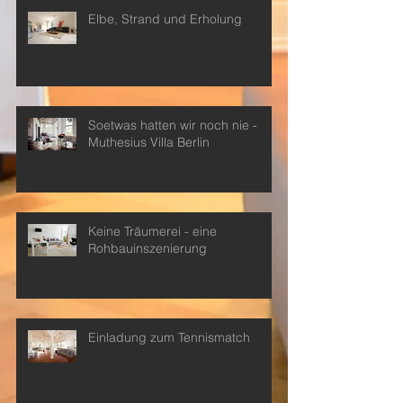
Elbe, Strand und Erholung
Soetwas hatten wir noch nie -
Muthesius Villa Berlin
Keine Träumerei - eine
Rohbauinszenierung
Einladung zum Tennismatch