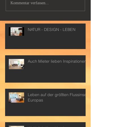
Kommentar verfassen...
NATUR - DESIGN - LEBEN
Auch Mieter lieben Inspirationen
Leben auf der größten Flussinsel
Europas