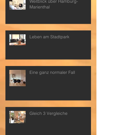
Weitblick über Hamburg-
Marienthal
Leben am Stadtpark
Eine ganz normaler Fall
Gleich 3 Vergleiche