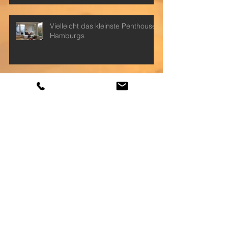
Vielleicht das kleinste Penthouse
Hamburgs
Eine schräge Herausforderung
Auch Kapitalanleger können sich
verlieben
Innen hui, außen Baustelle