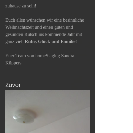
zuhause zu sein!
Euch allen wünschen wir eine besinnliche 
Weihnachtszeit und einen guten und 
gesunden Rutsch ins kommende Jahr mit 
ganz viel  
Ruhe, Glück und Familie
!
Euer Team von homeStaging Sandra 
Küppers
Zuvor