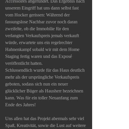
Accessoires abgerundet. Das Ergebnis nach 
unserem Eingriff hat uns dann selbst fast 
vom Hocker gerissen: Während der 
fassungslose Nachbar zuvor noch daran 
zweifelte, ob die Immobilie für den 
verlangten Verkaufspreis jemals verkauft 
würde, erwartete uns ein regelrechter 
Hahnenkampf sobald wir mit dem Home 
Staging fertig waren und das Exposé 
veröffentlicht hatten. 
Schlussendlich wurde für das Haus deutlich 
mehr als der ursprüngliche Verkaufspreis 
geboten, sodass sich nun ein neuer 
glücklicher Büger als Hausherr bezeichnen 
kann. Was für ein toller Neuanfang zum 
Ende des Jahres! 
Uns allen hat das Projekt abermals sehr viel 
Spaß, Kreativität, sowie die Lust auf weitere 