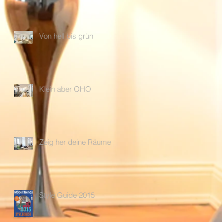
Von hell bis grün
Klein aber OHO
Zeig her deine Räume
Style Guide 2015