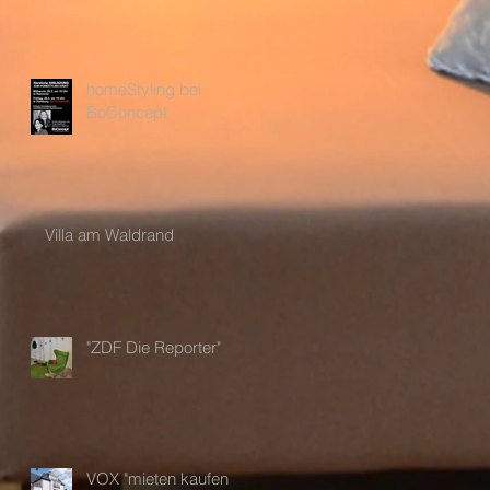
homeStyling bei
BoConcept
Villa am Waldrand
"ZDF Die Reporter"
VOX "mieten kaufen