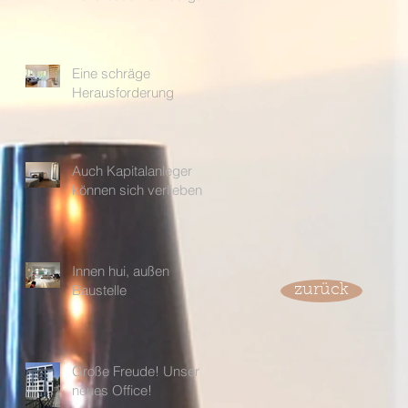
Eine schräge
Herausforderung
Auch Kapitalanleger
können sich verlieben
Innen hui, außen
Baustelle
zurück
Große Freude! Unser
neues Office!