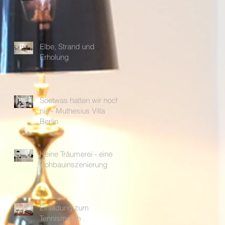
Elbe, Strand und
Erholung
Soetwas hatten wir noch
nie - Muthesius Villa
Berlin
Keine Träumerei - eine
Rohbauinszenierung
Einladung zum
Tennismatch