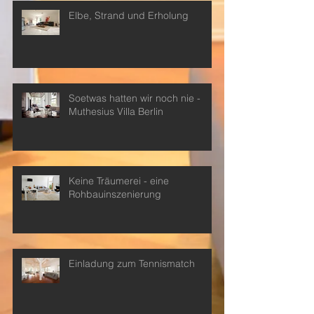
Elbe, Strand und Erholung
Soetwas hatten wir noch nie -
Muthesius Villa Berlin
Keine Träumerei - eine
Rohbauinszenierung
Einladung zum Tennismatch