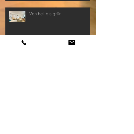
Von hell bis grün
Klein aber OHO
Zeig her deine Räume
Style Guide 2015