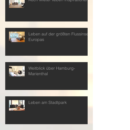
Leben auf der größten Flussinsel
Europas
Weitblick über Hamburg-
Marienthal
Leben am Stadtpark