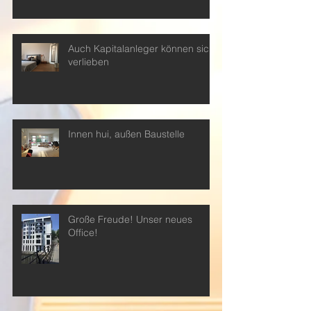
Auch Kapitalanleger können sich
verlieben
Innen hui, außen Baustelle
Große Freude! Unser neues
Office!